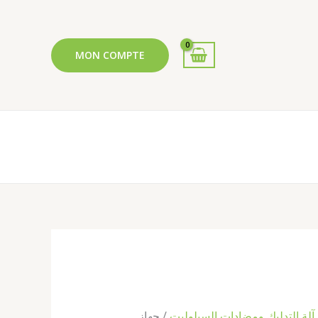
MON COMPTE
لسعر
لحالي
و:
5٬500٫ د.ج.
آلة التدليك ومضادات السيلوليت
/ جهاز