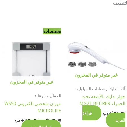
التنظيف
السعر
السعر
تخفيضات!
الأصلي
الحالي
هو:
هو:
4٬500٫00 د.ج.
4٬000٫00 د.ج
غير متوفر في المخزون
غير متوفر في المخزون
آلة التدليك ومضادات السيلوليت
الجمال و الرعاية
جهاز تدليك بالأشعة تحت
الحمراء MG21 BEURER
ميزان شخصي إلكتروني WS50
MICROLIFE
4٬200٫00
د.ج
قراءة
المزيد
4٬500٫00
د.ج
4٬000٫00
د.ج