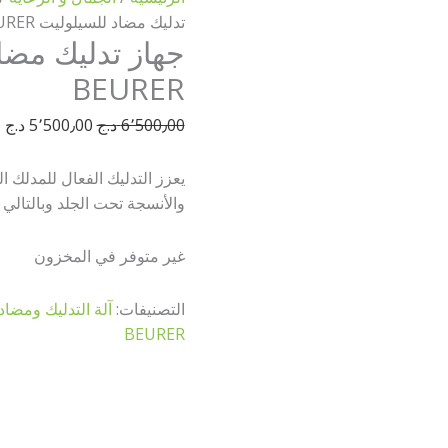
تدليك مضاد للسيلوليت CM50 BEURER
BEURER
6٬500٫00
د.ج
5٬500٫00
د.ج
يعزز التدليك الفعال للمدلك ا
والأنسجة تحت الجلد وبالتا
غير متوفر في المخزون
التصنيفات:
آلة التدليك ومضا
BEURER