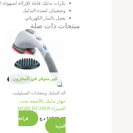
بكرات تدليك قابلة للإزالة لسهولة 
وضعيتان لشدة التدليك
يعمل بالتيار الكهربائي
منتجات ذات صلة
غير متوفر في المخزون
آلة التدليك ومضادات السيلوليت
جهاز تدليك بالأشعة تحت
الحمراء MG80 BEURER
11٬500٫00
د.ج
قراءة
المزيد