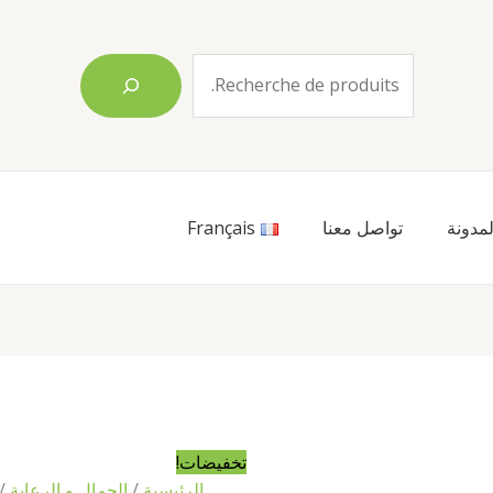
البحث
لمدونة
تواصل معنا
Français
السعر
ا
الأصلي
ا
هو:
ه
6٬500٫00 د.ج.
00
تخفيضات!
الرئيسية
/
الجمال و الرعاية
/