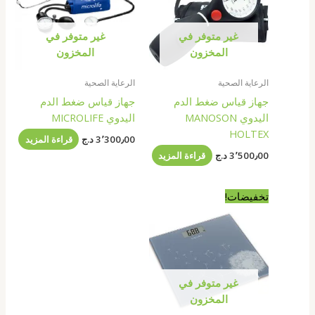
غير متوفر في
غير متوفر في
المخزون
المخزون
الرعاية الصحية
الرعاية الصحية
جهاز قياس ضغط الدم
جهاز قياس ضغط الدم
اليدوي MANOSON
اليدوي MICROLIFE
HOLTEX
3٬300٫00
د.ج
قراءة المزيد
3٬500٫00
د.ج
قراءة المزيد
السعر
السعر
تخفيضات!
الأصلي
الحالي
هو:
هو:
3٬200٫00 د.ج.
2٬700٫00 د.ج.
غير متوفر في
المخزون