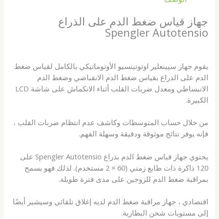
جهاز قياس ضغط الدم على الذراع
Spengler Autotensio
يقوم جهاز سپينعلير اوتوتينسيو الأوتوماتيكي بالكامل لقياس ضغط
الدم على الذراع بقياس ضغط الدم الانقباضي وضغط الدم
الانبساطي ومعدل ضربات القلب أثناء الانكماش على شاشة LCD
الكبيرة.
من خلال حساب المتوسطات وكاشف عدم انتظام ضربات القلب ،
فإنه يوفر نتائج موثوقة ودقيقة وسهلة الفهم.
يحتوي جهاز قياس ضغط الدم بذراع Spengler Autotensio على
120 ذاكرة ذات طابع زمني (60 × 2 مستخدم). لذلك فهو يسمح
بمراقبة ضغط الدم للزوجين على مدى فترة طويلة.
اقتصادي ، جهاز مراقبة ضغط الدم لديه إغلاق تلقائي وسيشير أيضًا
إلى مستويات شحن البطارية.