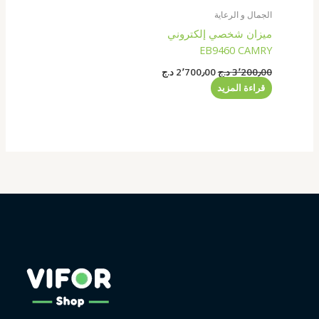
الجمال و الرعاية
ميزان شخصي إلكتروني
EB9460 CAMRY
3٬200٫00
د.ج
2٬700٫00
د.ج
قراءة المزيد