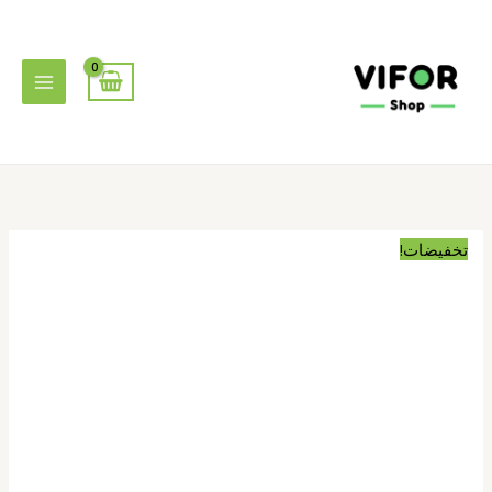
خطي
لى
لمحتوى
السعر
السعر
الأصلي
الحالي
هو:
هو:
تخفيضات!
7٬500٫00 د.ج.
6٬500٫00 د.ج.