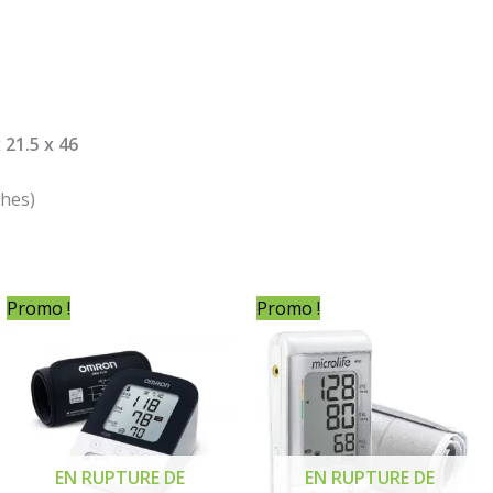
 21.5 x 46
ches)
Le
Le
Le
Le
Promo !
Promo !
prix
prix
prix
prix
initial
actuel
initial
actuel
était :
est :
était :
est :
9 500,00 د.ج.
13 500,00 د.ج.
14 900,00 د.ج.
EN RUPTURE DE
EN RUPTURE DE