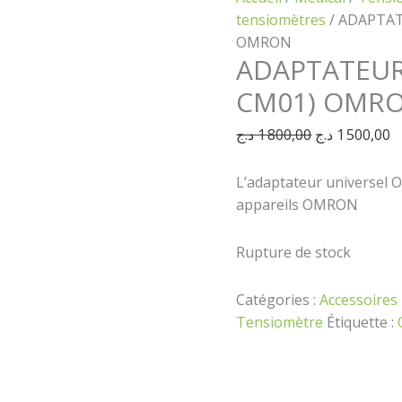
tensiomètres
/ ADAPTAT
OMRON
ADAPTATEUR
CM01) OMR
د.ج
1 800,00
د.ج
1 500,00
L’adaptateur universel 
appareils OMRON
Rupture de stock
Catégories :
Accessoires
Tensiomètre
Étiquette :