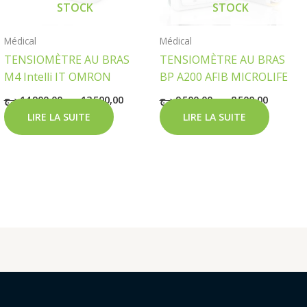
STOCK
STOCK
Médical
Médical
TENSIOMÈTRE AU BRAS
TENSIOMÈTRE AU BRAS
M4 Intelli IT OMRON
BP A200 AFIB MICROLIFE
د.ج
14 900,00
د.ج
13 500,00
د.ج
9 500,00
د.ج
8 500,00
LIRE LA SUITE
LIRE LA SUITE