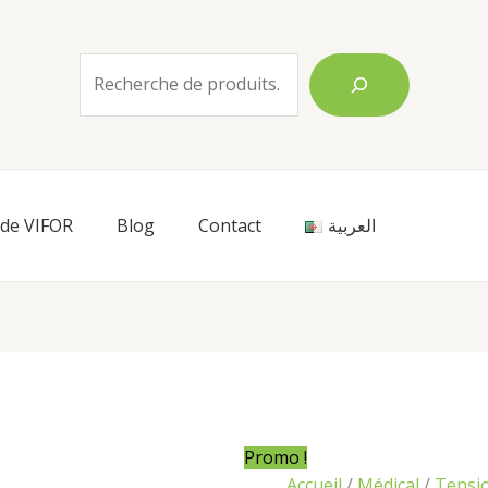
Rechercher
 de VIFOR
Blog
Contact
العربية
Le
L
prix
p
initial
a
était :
es
Promo !
1 800,00 د.ج.
Accueil
/
Médical
/
Tensi