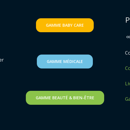
P
GAMME
BABY CARE
Co
er
GAMME MÉDICALE
Co
Li
GAMME BEAUTÉ & BIEN-ÊTRE
G