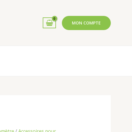
MON COMPTE
e
rix
ctuel
t :
1 500,00 د.ج.
omètre
/
Accessoires pour