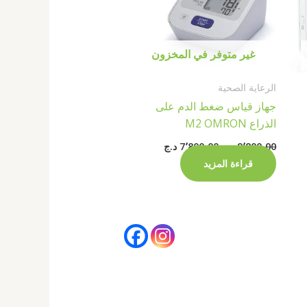
غير متوفر في المخزون
الرعاية الصحية
جهاز قياس ضغط الدم على
الذراع M2 OMRON
9٬800٫00
د.ج
7٬800٫00
د.ج
قراءة المزيد