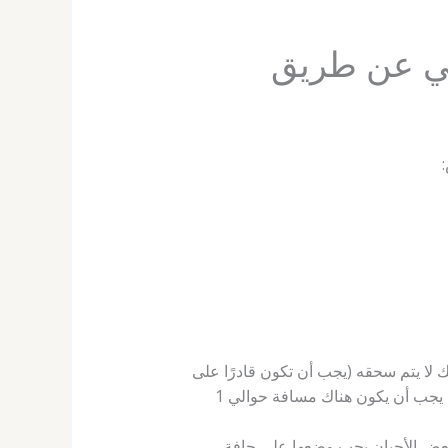
ني عن طريق
ا يتم سحقه (يجب أن تكون قادرًا على
تمرير إصبع بين معصمك والحزام). تأكد من أن الحزام لا يغطي الجزء العظمي البارز من خارج الرسغ (بشكل عام يجب أن يكون هناك مسافة حوالي 1
بعض الأحيان يجب وضعها على حافة