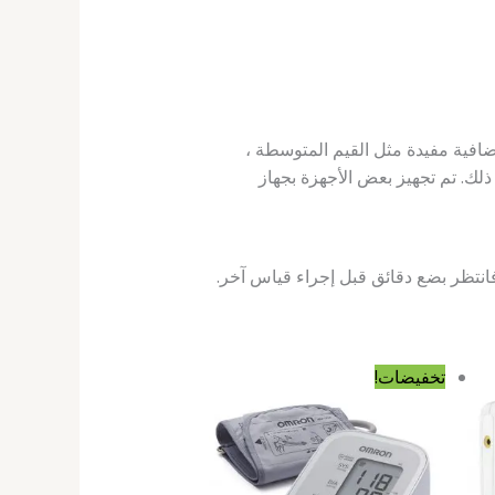
افية مفيدة مثل القيم المتوسطة ،
لك. تم تجهيز بعض الأجهزة بجهاز
انتظر بضع دقائق قبل إجراء قياس آخر.
ر
السعر
السعر
تخفيضات!
ي
الأصلي
الحالي
هو:
هو:
8 د.ج.
9٬800٫00 د.ج.
7٬800٫00 د.ج.