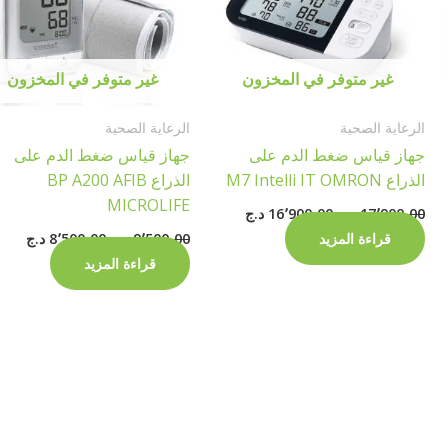
غير متوفر في المخزون
غير متوفر في المخزون
الرعاية الصحية
الرعاية الصحية
جهاز قياس ضغط الدم على
جهاز قياس ضغط الدم على
الذراع M7 Intelli IT OMRON
الذراع BP A200 AFIB
MICROLIFE
17٬900٫00
د.ج
16٬900٫00
د.ج
قراءة المزيد
9٬500٫00
د.ج
8٬500٫00
د.ج
قراءة المزيد