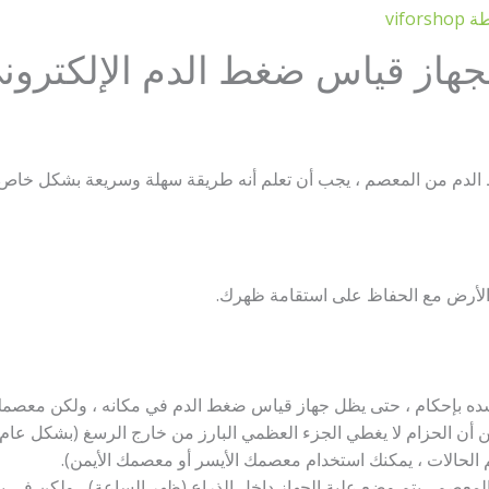
طة
viforshop
هاز قياس ضغط الدم الإلكترو
الدم من المعصم ، يجب أن تعلم أنه طريقة سهلة وسريعة بشكل خاص:
أرض مع الحفاظ على استقامة ظهرك.
 بإحكام ، حتى يظل جهاز قياس ضغط الدم في مكانه ، ولكن معصمك ل
 الحالات ، يمكنك استخدام معصمك الأيسر أو معصمك الأيمن).
عصم ، يتم وضع علبة الجهاز داخل الذراع (ظهر الساعة) ، ولكن في 