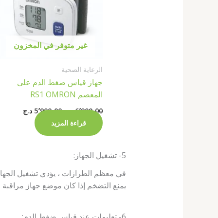
غير متوفر في المخزون
الرعاية الصحية
جهاز قياس ضغط الدم على
المعصم RS1 OMRON
6٬900٫00
د.ج
5٬900٫00
د.ج
قراءة المزيد
5- تشغيل الجهاز:
في معظم الطرازات ، يؤدي تشغيل الجهاز تل
يمنع التضخم إذا كان موضع جهاز مراقبة
6- تعليمات عند قياس ضغط الدم: