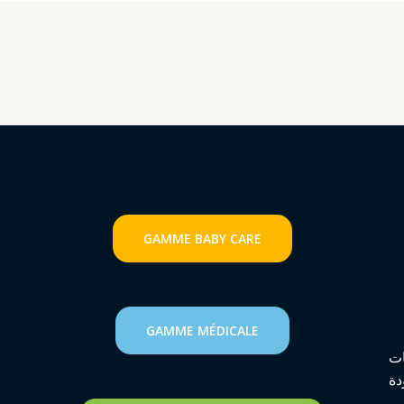
GAMME
BABY CARE
GAMME MÉDICALE
ات
دة