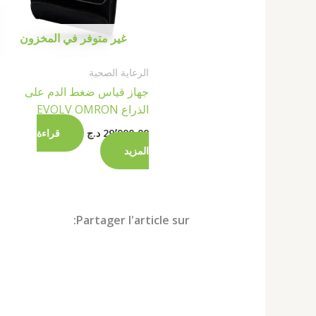
غير متوفر في المخزون
الرعاية الصحية
جهاز قياس ضغط الدم على
الذراع EVOLV OMRON
29٬900٫00
د.ج
قراءة
المزيد
Partager l'article sur: