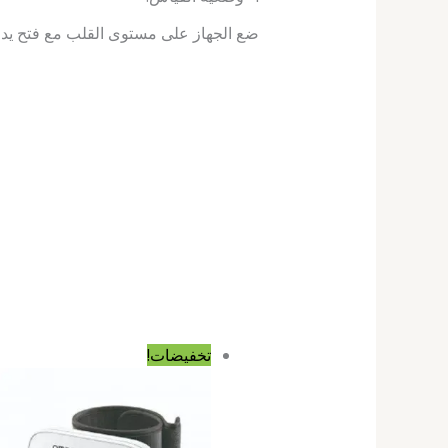
ضع الجهاز على مستوى القلب مع فتح يد
السعر
السعر
تخفيضات!
الأصلي
الحالي
هو:
هو:
6٬900٫00 د.ج.
5٬900٫00 د.ج