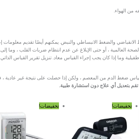
ه من الهواء.
انقباضي والضغط الانبساطي والنبض. يمكنهم أيضًا تقديم معلومات إض
ة العالمية ، أو حتى الإبلاغ عن عدم انتظام ضربات القلب ، وما إلى ذ
ية وما إذا كان يجب إجراء القياس معاد. تنزيل تقرير القياس الذاتي
ياس ضغط الدم من المعصم ، ولكن إذا حصلت على نتيجة غير عادية ، ف
 تقم بتعديل أي علاج دون استشارة طبية.
السعر
السعر
السعر
السع
تخفيضات!
تخفيضات!
الأصلي
الحالي
الأصلي
الحال
هو:
هو:
هو:
هو:
17٬900٫00 د.ج.
16٬900٫00 د.ج.
9٬500٫00 د.ج.
٬500٫00