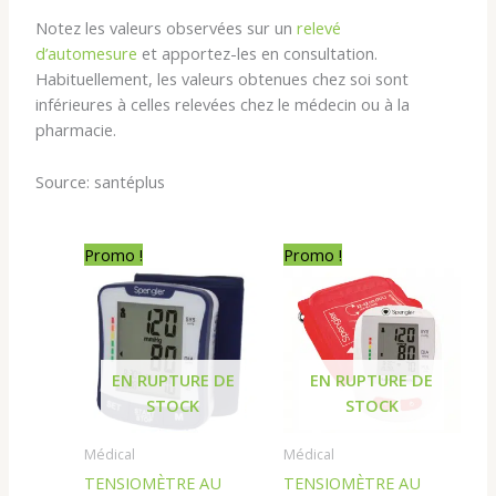
Notez les valeurs observées sur un
relevé
d’automesure
et apportez-les en consultation.
Habituellement, les valeurs obtenues chez soi sont
inférieures à celles relevées chez le médecin ou à la
pharmacie.
Source: santéplus
Le
Le
Le
Le
Promo !
Promo !
prix
prix
prix
prix
initial
actuel
initial
actuel
était :
est :
était :
est :
7 500,00 د.ج.
7 500,00 د.ج.
8 500,00 د.ج.
EN RUPTURE DE
EN RUPTURE DE
STOCK
STOCK
Médical
Médical
TENSIOMÈTRE AU
TENSIOMÈTRE AU