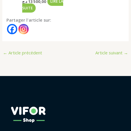
د.ج
13 500,00
LIRE LA
SUITE
Partager l'article sur:
←
Article précédent
Article suivant
→