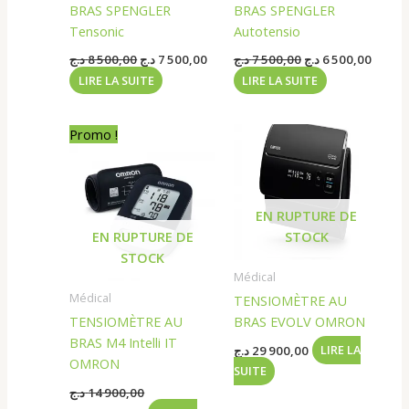
BRAS SPENGLER
BRAS SPENGLER
Tensonic
Autotensio
د.ج
8 500,00
د.ج
7 500,00
د.ج
7 500,00
د.ج
6 500,00
LIRE LA SUITE
LIRE LA SUITE
Le
Le
Promo !
prix
prix
initial
actuel
était :
est :
13 500,00 د.ج.
14 900,00 د.ج.
EN RUPTURE DE
EN RUPTURE DE
STOCK
STOCK
Médical
Médical
TENSIOMÈTRE AU
TENSIOMÈTRE AU
BRAS EVOLV OMRON
BRAS M4 Intelli IT
د.ج
29 900,00
LIRE LA
OMRON
SUITE
د.ج
14 900,00