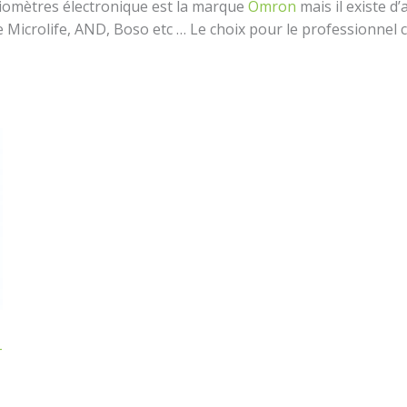
iomètres électronique est la marque
Omron
mais il existe 
Microlife, AND, Boso etc … Le choix pour le professionnel c
5 900,00 د.ج.
T