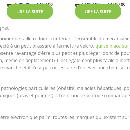
د.ج
7 500,00
د.ج
6 500,00
د.ج
14 900,00
د.ج
13 500,00
LIRE LA SUITE
LIRE LA SUITE
gnet
boitier de taille réduite, contenant l’ensemble du mécanisme
necté à un petit brassard à fermeture velcro,
qui se place sur 
sente l’avantage d’être plus petit et plus léger, donc de po
on, même en déplacement). Il est également plus facile à mett
une manche et il n’est pas nécessaire d’enlever une chemise, u
e pathologies particulières (obésité, maladies hépatiques, pou
niques (bras et poignet) offrent une exactitude comparable.
ètre électronique parmi toutes les marques qui existent sur