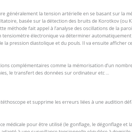
e généralement la tension artérielle en se basant sur la mé
atoire, basée sur la détection des bruits de Korotkov (ou Ko
e méthode fait appel à l’analyse des oscillations de la paroi 
 un tensiomètre électronique va déterminer automatiquement
e la pression diastolique et du pouls. Il va ensuite afficher c
tions complémentaires comme la mémorisation d’un nombre v
es, le transfert des données sur ordinateur etc …
n stéthoscope et supprime les erreurs liées à une audition déf
 médicale pour être utilisé (le gonflage, le dégonflage et 
 adapté à une surveillance tensionnelle régulière à domicile, 