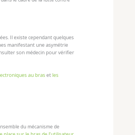
ées. Il existe cependant quelques
nes manifestant une asymétrie
nsulter son médecin pour vérifier
lectroniques au bras
et
les
 l’ensemble du mécanisme de
e place sur le bras de l’utilisateur
.