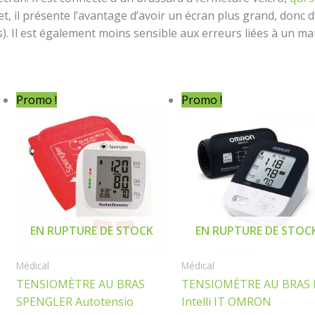
 il présente l’avantage d’avoir un écran plus grand, donc d’êt
s). Il est également moins sensible aux erreurs liées à un 
Le
Le
Le
Le
Promo !
Promo !
prix
prix
prix
pr
initial
actuel
initial
ac
était :
est :
était :
es
14 900,00 د.ج.
6 500,00 د.ج.
7 500,00 د.ج.
7 500,00 د.ج.
EN RUPTURE DE STOCK
EN RUPTURE DE STOC
Médical
Médical
TENSIOMÈTRE AU BRAS
TENSIOMÈTRE AU BRAS
SPENGLER Autotensio
Intelli IT OMRON