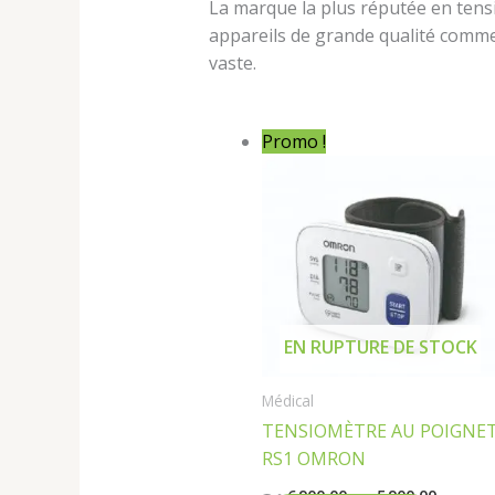
La marque la plus réputée en tens
appareils de grande qualité comme 
vaste.
Le
Le
Promo !
prix
prix
initial
actuel
était :
est :
6 900,00 د.ج.
EN RUPTURE DE STOCK
Médical
TENSIOMÈTRE AU POIGNE
RS1 OMRON