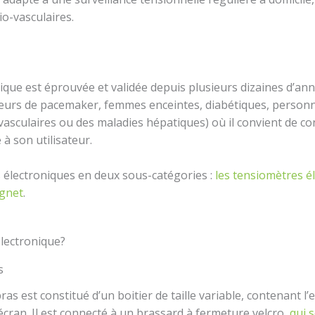
io-vasculaires.
ue est éprouvée et validée depuis plusieurs dizaines d’ann
teurs de pacemaker, femmes enceintes, diabétiques, person
vasculaires ou des maladies hépatiques) où il convient de co
à son utilisateur.
s électroniques en deux sous-catégories :
les tensiomètres é
ignet
.
lectronique?
s
as est constitué d’un boitier de taille variable, contenant
écran. Il est connecté à un brassard à fermeture velcro,
qui s