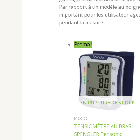
Par rapport à un modèle au poignet,
important pour les utilisateur âgé
pendant la mesure.
Le
Le
Promo !
prix
prix
initial
actuel
était :
est :
8 500,00 د.ج.
EN RUPTURE DE STOCK
Médical
TENSIOMÈTRE AU BRAS
SPENGLER Tensonic