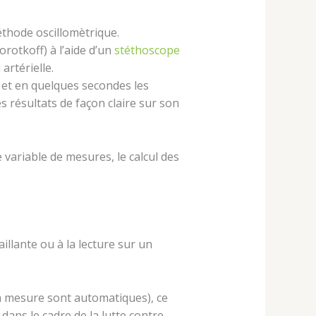
thode oscillomètrique.
rotkoff) à l’aide d’un
stéthoscope
artérielle.
 et en quelques secondes les
es résultats de façon claire sur son
ariable de mesures, le calcul des
aillante ou à la lecture sur un
la mesure sont automatiques), ce
dans le cadre de la lutte contre