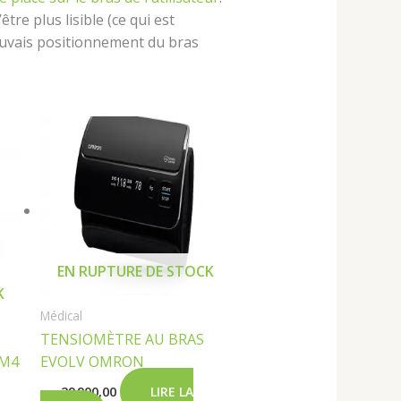
re plus lisible (ce qui est
mauvais positionnement du bras
ix
tuel
t :
13 500,00 د.ج.
EN RUPTURE DE STOCK
K
Médical
TENSIOMÈTRE AU BRAS
 M4
EVOLV OMRON
د.ج
29 900,00
LIRE LA