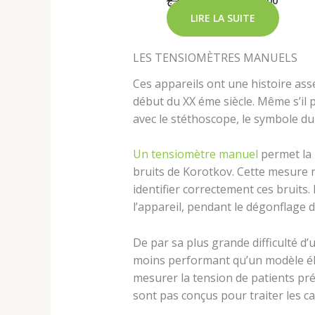
د.ج
6 900,00
د.ج
5 900,00
LIRE LA SUITE
LES TENSIOMÈTRES MANUELS
Ces appareils ont une histoire ass
début du XX éme siècle. Même s’il 
avec le stéthoscope, le symbole du
Un tensiomètre manuel
permet la 
bruits de Korotkov. Cette mesure n
identifier correctement ces bruits
l’appareil, pendant le dégonflage 
De par sa plus grande difficulté d’
moins performant qu’un modèle éle
mesurer la tension de patients pré
sont pas conçus pour traiter les cas